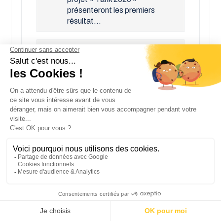
présenteront les premiers
résultat...
SERAP EXPOSE SUR LES
SALONS AGRICOLES EN
2018
Dès la rentrée de septembre
2018, rencontrez l’équipe
commerciale du groupe
SERAP sur les salons
professionnels d&eac...
LE GROUPE SERAP
REÇOIT
L'AMBASSADEUR DU
PAKISTAN
Le 17 mai dernier, le groupe
SERAP recevait
L’ambassadeur du Pakistan en