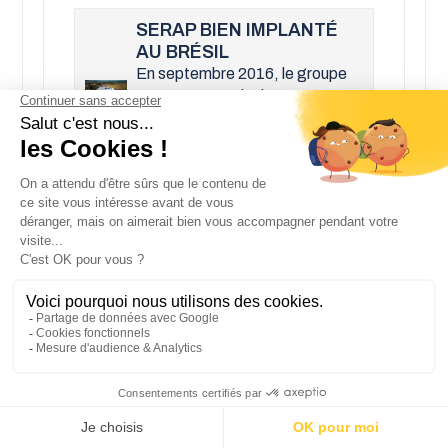
SERAP BIEN IMPLANTÉ
AU BRÉSIL
En septembre 2016, le groupe
SERAP poursuivait son
internationalisation avec
l’acquisition de l’entreprise
PLURINOX ; constructe...
SERAP PORTEUR DU
PROJET TANK À LAIT
2020
Le refroidisseur de lait à la
ferme, premier poste de
consommation d’électricité
dans les exploitations agricoles
laiti&egr...
SERAP PRÉSENT DANS