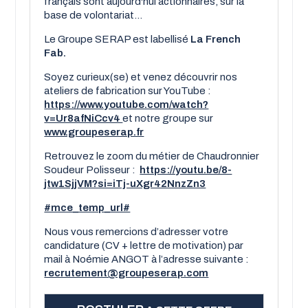
français sont aujourd'hui actionnaires, sur la
base de volontariat...
Le Groupe SERAP est labellisé
La French
Fab.
Soyez curieux(se) et venez découvrir nos
ateliers de fabrication sur YouTube :
https://www.youtube.com/watch?
v=Ur8afNiCcv4
et notre groupe sur
www.groupeserap.fr
Retrouvez le zoom du métier de Chaudronnier
Soudeur Polisseur :
https://youtu.be/8-
jtw1SjjVM?si=iTj-uXgr42NnzZn3
#mce_temp_url#
Nous vous remercions d’adresser votre
candidature (CV + lettre de motivation) par
mail à Noémie ANGOT à l’adresse suivante :
recrutement@groupeserap.com