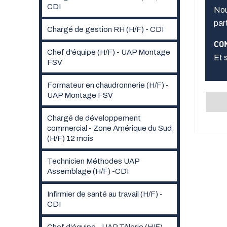
CDI
Nou
par
Chargé de gestion RH (H/F) - CDI
CO
Chef d'équipe (H/F) - UAP Montage
Et 
FSV
Formateur en chaudronnerie (H/F) -
UAP Montage FSV
Chargé de développement
commercial - Zone Amérique du Sud
(H/F) 12 mois
Technicien Méthodes UAP
Assemblage (H/F) -CDI
Infirmier de santé au travail (H/F) -
CDI
Chef d'équipe - UAP Tôlerie (H/F) -